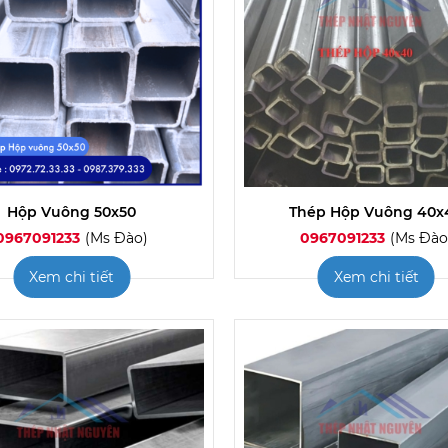
Hộp Vuông 50x50
Thép Hộp Vuông 40x
0967091233
(Ms Đào)
0967091233
(Ms Đào
Xem chi tiết
Xem chi tiết