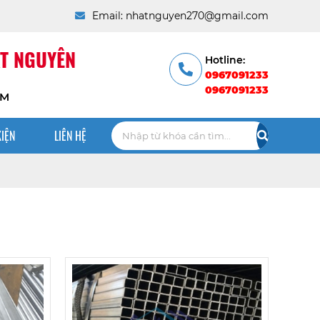
Email: nhatnguyen270@gmail.com
T NGUYÊN
Hotline:
0967091233
0967091233
CM
KIỆN
LIÊN HỆ