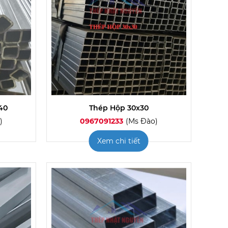
40
Thép Hộp 30x30
)
0967091233
(Ms Đào)
Xem chi tiết