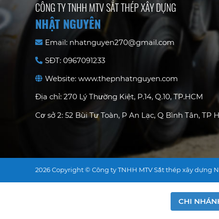
CÔNG TY TNHH MTV SẮT THÉP XÂY DỰNG
NHẬT NGUYÊN
Email: nhatnguyen270@gmail.com
SĐT: 0967091233
Website: www.thepnhatnguyen.com
Địa chỉ: 270 Lý Thường Kiệt, P.14, Q.10, TP.HCM
Cơ sở 2: 52 Bùi Tư Toàn, P An Lạc, Q Bình Tân, TP
2026 Copyright © Công ty TNHH MTV Sắt thép xây dựng 
CHI NHÁN