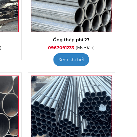
Ống thép phi 27
)
0967091233
(Ms Đào)
Xem chi tiết