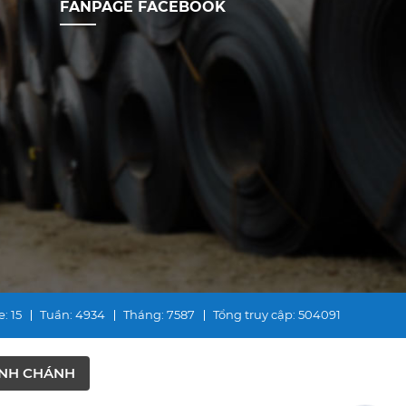
FANPAGE FACEBOOK
e
: 15
Tuần
: 4934
Tháng
: 7587
Tổng truy cập
: 504091
ÌNH CHÁNH