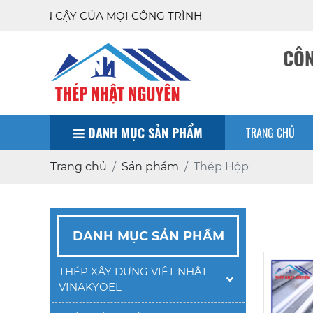
 MỌI CÔNG TRÌNH
CÔN
DANH MỤC SẢN PHẨM
TRANG CHỦ
Trang chủ
Sản phẩm
Thép Hộp
DANH MỤC SẢN PHẨM
THÉP XÂY DỰNG VIỆT NHẬT
VINAKYOEL