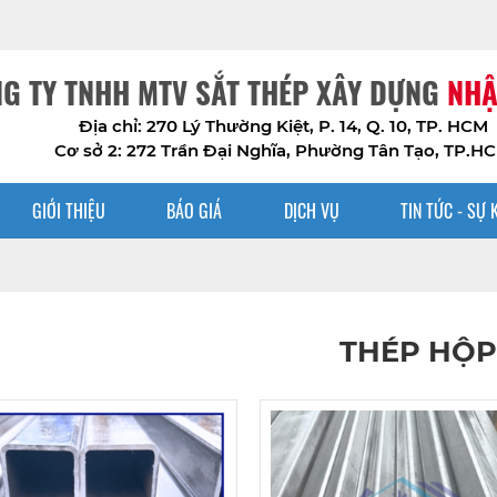
G TY TNHH MTV SẮT THÉP XÂY DỰNG
NHẬ
Địa chỉ: 270 Lý Thường Kiệt, P. 14, Q. 10, TP. HCM
Cơ sở 2: 272 Trần Đại Nghĩa, Phường Tân Tạo, TP.H
GIỚI THIỆU
BÁO GIÁ
DỊCH VỤ
TIN TỨC - SỰ 
THÉP HỘP