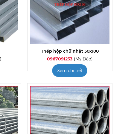
Thép hộp chữ nhật 50x100
)
0967091233
(Ms Đào)
Xem chi tiết