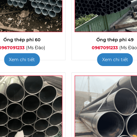
Ống thép phi 60
Ống thép phi 49
0967091233
(Ms Đào)
0967091233
(Ms Đào
Xem chi tiết
Xem chi tiết