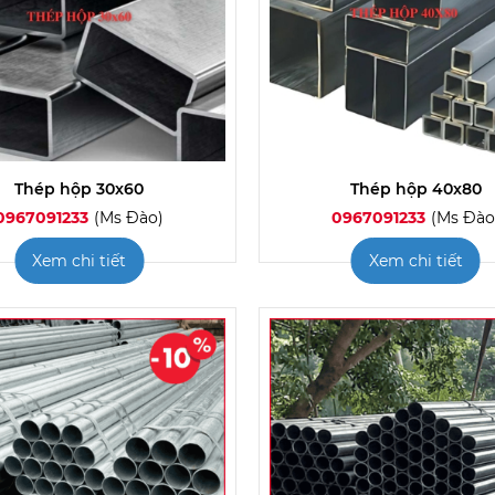
Thép hộp 30x60
Thép hộp 40x80
0967091233
(Ms Đào)
0967091233
(Ms Đào
Xem chi tiết
Xem chi tiết