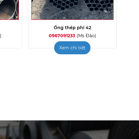
Ống thép phi 42
)
0967091233
(Ms Đào)
Xem chi tiết