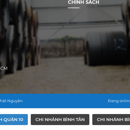
CHÍNH SÁCH
 HCM
Nhật Nguyên.
Đang onlin
H QUẬN 10
CHI NHÁNH BÌNH TÂN
CHI NHÁNH B