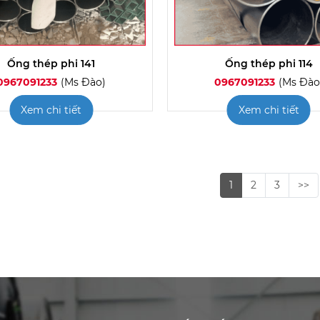
Ống thép phi 141
Ống thép phi 114
0967091233
(Ms Đào)
0967091233
(Ms Đào
Xem chi tiết
Xem chi tiết
1
2
3
>>