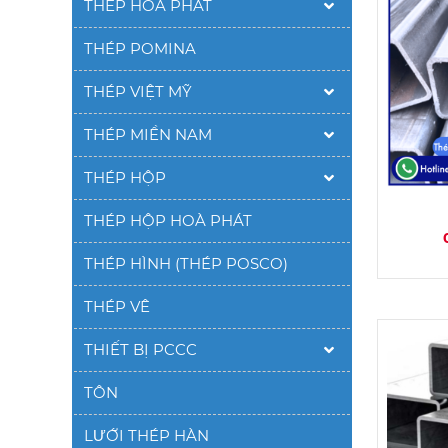
THÉP HÒA PHÁT
THÉP POMINA
THÉP VIỆT MỸ
THÉP MIỀN NAM
THÉP HỘP
THÉP HỘP HOÀ PHÁT
THÉP HÌNH (THÉP POSCO)
THÉP VÊ
THIẾT BỊ PCCC
TÔN
LƯỚI THÉP HÀN