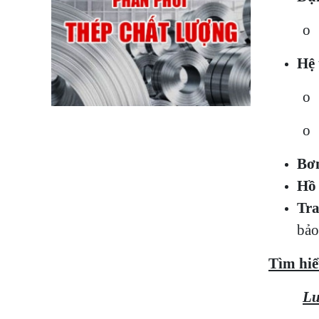
o 
Hệ 
o 
o 
Bơ
Hồ 
Tra
bảo
Tìm hi
Lư