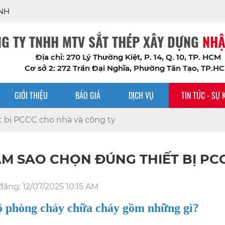
G TY TNHH MTV SẮT THÉP XÂY DỰNG
NHẬ
Địa chỉ: 270 Lý Thường Kiệt, P. 14, Q. 10, TP. HCM
Cơ sở 2: 272 Trần Đại Nghĩa, Phường Tân Tạo, TP.H
GIỚI THIỆU
BÁO GIÁ
DỊCH VỤ
TIN TỨC - SỰ 
 bị PCCC cho nhà và công ty
ÀM SAO CHỌN ĐÚNG THIẾT BỊ PC
đăng:
12/07/2025 10:15 AM
 phòng cháy chữa cháy gồm những gì?