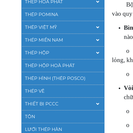
THÉP HÒA PHÁT
Bộ
vào quy 
THÉP POMINA
Bìn
THÉP VIỆT MỸ
nào
THÉP MIỀN NAM
o 
THÉP HỘP
lỏng, kh
THÉP HỘP HOÀ PHÁT
o 
THÉP HÌNH (THÉP POSCO)
Vòi
THÉP VÊ
chữ
THIẾT BỊ PCCC
o 
TÔN
o 
LƯỚI THÉP HÀN