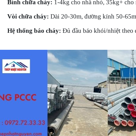
•
Bình chữa cháy:
1-4kg cho nhà nhỏ, 35kg+ cho 
•
Vòi chữa cháy:
Dài 20-30m, đường kính 50-65
•
Hệ thống báo cháy:
Đủ đầu báo khói/nhiệt theo d