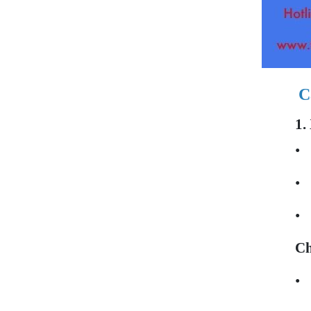
C
1.
Ch