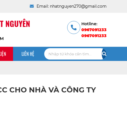
Email: nhatnguyen270@gmail.com
T NGUYÊN
Hotline:
0967091233
0967091233
CM
KIỆN
LIÊN HỆ
CC CHO NHÀ VÀ CÔNG TY