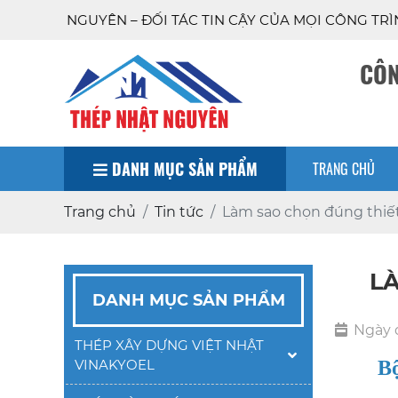
ỐI TÁC TIN CẬY CỦA MỌI CÔNG TRÌNH
CÔN
DANH MỤC SẢN PHẨM
TRANG CHỦ
Trang chủ
Tin tức
Làm sao chọn đúng thiết
L
DANH MỤC SẢN PHẨM
Ngày 
THÉP XÂY DỰNG VIỆT NHẬT
VINAKYOEL
Bộ