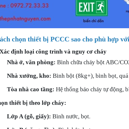
ách chọn thiết bị PCCC sao cho phù hợp với
 Xác định loại công trình và nguy cơ cháy
•
Nhà ở, văn phòng:
Bình chữa cháy bột ABC/CO2 
•
Nhà xưởng, kho:
Bình bột (8kg+), bình bọt, quả 
•
Tòa nhà cao tầng:
Hệ thống báo cháy tự động, b
ọn thiết bị theo lớp cháy:
•
Lớp A (gỗ, giấy):
Bình nước, bọt.