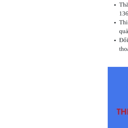
Thà
136
Thi
quả
Đối
tho