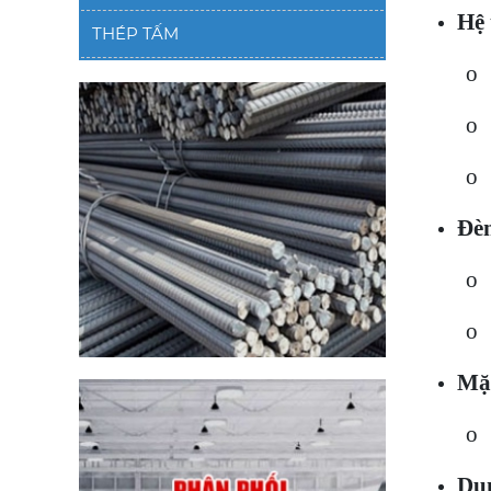
Hệ 
THÉP TẤM
o 
o 
o 
Đèn
o 
o 
Mặt
o 
Dụn