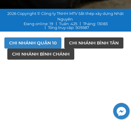
2026 Copyright © Công ty TNHH MTV Sắt thép xây dựng Nhật
Nguyên.
Đang online
: 19
Tuần
: 425
Tháng
: 13083
Tổng truy cập
: 509587
CHI NHÁNH QUẬN 10
CHI NHÁNH BÌNH TÂN
CHI NHÁNH BÌNH CHÁNH