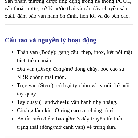
Sản phẩm thường được ứng dụng trong hệ thống PCCC, 
cấp thoát nước, xử lý nước thải và các dây chuyền sản 
xuất, đảm bảo vận hành ổn định, tiện lợi và độ bền cao.
Cấu tạo và nguyên lý hoạt động
Thân van (Body): gang cầu, thép, inox, kết nối mặt 
bích tiêu chuẩn.
Đĩa van (Disc): đóng/mở dòng chảy, bọc cao su 
NBR chống mài mòn.
Trục van (Stem): có loại ty chìm và ty nổi, kết nối 
tay quay.
Tay quay (Handwheel): vận hành nhẹ nhàng.
Gioăng làm kín: O-ring cao su, chống rò rỉ.
Bộ tín hiệu điện: bao gồm 3 dây truyền tín hiệu 
trạng thái (đóng/mở cánh van) về trung tâm.