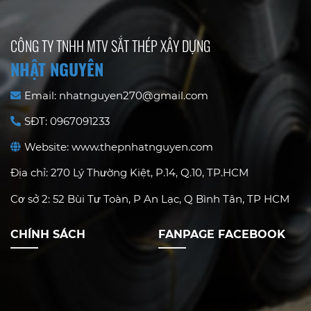
CÔNG TY TNHH MTV SẮT THÉP XÂY DỰNG
NHẬT NGUYÊN
Email: nhatnguyen270@gmail.com
SĐT: 0967091233
Website: www.thepnhatnguyen.com
Địa chỉ: 270 Lý Thường Kiệt, P.14, Q.10, TP.HCM
Cơ sở 2: 52 Bùi Tư Toàn, P An Lạc, Q Bình Tân, TP HCM
CHÍNH SÁCH
FANPAGE FACEBOOK