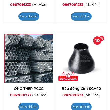
0967091233
(Ms Đào)
0967091233
(Ms Đào)
Xem chi tiết
Xem chi tiết
ỐNG THÉP PCCC
Bầu đồng tâm SCH40
0967091233
(Ms Đào)
0967091233
(Ms Đào)
Xem chi tiết
Xem chi tiết