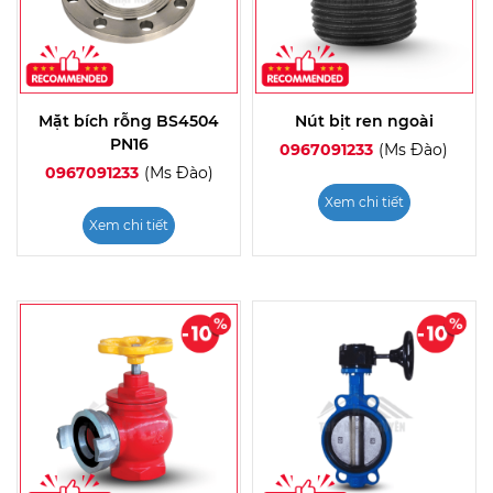
Mặt bích rỗng BS4504
Nút bịt ren ngoài
PN16
0967091233
(Ms Đào)
0967091233
(Ms Đào)
Xem chi tiết
Xem chi tiết