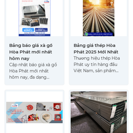
hàng tận nơi nhanh
tận nơi.
chóng 0972 72 3333
Bảng báo giá xà gồ
Bảng giá thép Hòa
Hòa Phát mới nhất
Phát 2025 Mới Nhất
hôm nay
Thương hiệu thép Hòa
Phát uy tín hàng đầu
Cập nhật báo giá xà gồ
Việt Nam, sản phẩm
Hòa Phát mới nhất
của Hòa Phát luôn được
hôm nay, đa dạng
đánh giá ổn định, đảm
chủng loại C, Z và thép
bảo chất lượng và giá
hộp Hòa Phát chính
cả cạnh tranh nhất trên
hãng. Giá tốt, ưu đãi
thị trường.
đến 10%, giao hàng
nhanh chóng toàn miền
Nam