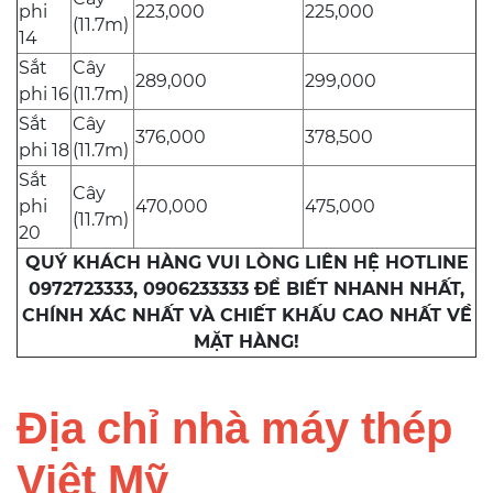
phi
223,000
225,000
(11.7m)
14
Sắt
Cây
289,000
299,000
phi 16
(11.7m)
Sắt
Cây
376,000
378,500
phi 18
(11.7m)
Sắt
Cây
phi
470,000
475,000
(11.7m)
20
QUÝ KHÁCH HÀNG VUI LÒNG LIÊN HỆ HOTLINE
0972723333, 0906233333 ĐỂ BIẾT NHANH NHẤT,
CHÍNH XÁC NHẤT VÀ CHIẾT KHẤU CAO NHẤT VỀ
MẶT HÀNG!
Địa chỉ nhà máy thép
Việt Mỹ