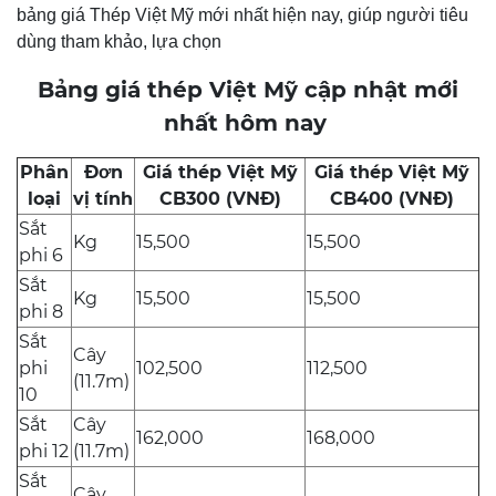
bảng giá Thép Việt Mỹ mới nhất hiện nay, giúp người tiêu
dùng tham khảo, lựa chọn
Bảng giá thép Việt Mỹ cập nhật mới
nhất hôm nay
Phân
Đơn
Giá thép Việt Mỹ
Giá thép Việt Mỹ
loại
vị tính
CB300 (VNĐ)
CB400 (VNĐ)
Sắt
Kg
15,500
15,500
phi 6
Sắt
Kg
15,500
15,500
phi 8
Sắt
Cây
phi
102,500
112,500
(11.7m)
10
Sắt
Cây
162,000
168,000
phi 12
(11.7m)
Sắt
Cây