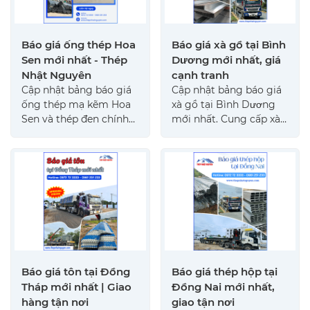
Báo giá ống thép Hoa
Báo giá xà gồ tại Bình
Sen mới nhất - Thép
Dương mới nhất, giá
Nhật Nguyên
cạnh tranh
Cập nhật bảng báo giá
Cập nhật bảng báo giá
ống thép mạ kẽm Hoa
xà gồ tại Bình Dương
Sen và thép đen chính
mới nhất. Cung cấp xà
hãng mới nhất. Cam
gồ C, Z chất lượng cao,
kết giá tốt nhất thị
đa dạng kích thước,
trường, đầy đủ chứng
giao hàng nhanh chóng
chỉ từ nhà sản xuất.
tận công trình. Xem
ngay!
Báo giá tôn tại Đồng
Báo giá thép hộp tại
Tháp mới nhất | Giao
Đồng Nai mới nhất,
hàng tận nơi
giao tận nơi