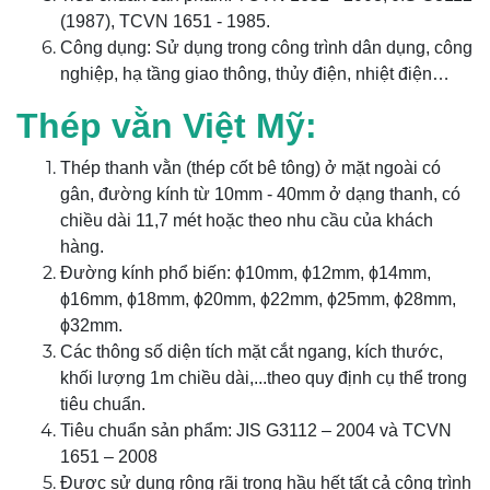
(1987), TCVN 1651 - 1985.
Công dụng: Sử dụng trong công trình dân dụng, công
nghiệp, hạ tầng giao thông, thủy điện, nhiệt điện…
Thép vằn Việt Mỹ:
Thép thanh vằn (thép cốt bê tông) ở mặt ngoài có
gân, đường kính từ 10mm - 40mm ở dạng thanh, có
chiều dài 11,7 mét hoặc theo nhu cầu của khách
hàng.
Đường kính phổ biến: ϕ10mm, ϕ12mm, ϕ14mm,
ϕ16mm, ϕ18mm, ϕ20mm, ϕ22mm, ϕ25mm, ϕ28mm,
ϕ32mm.
Các thông số diện tích mặt cắt ngang, kích thước,
khối lượng 1m chiều dài,...theo quy định cụ thể trong
tiêu chuẩn.
Tiêu chuẩn sản phẩm: JIS G3112 – 2004 và TCVN
1651 – 2008
Được sử dụng rộng rãi trong hầu hết tất cả công trình