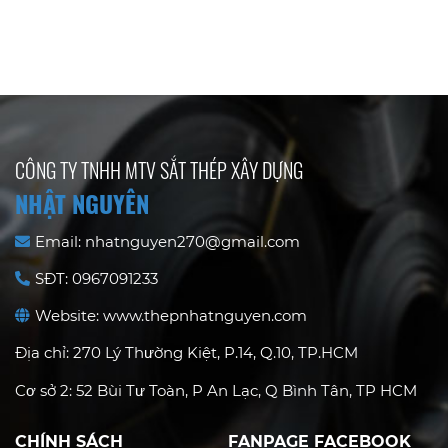
Chuyển
CÔNG TY TNHH MTV SẮT THÉP XÂY DỰNG
NHẬT NGUYÊN
Email: nhatnguyen270@gmail.com
SĐT: 0967091233
Website: www.thepnhatnguyen.com
Địa chỉ: 270 Lý Thường Kiệt, P.14, Q.10, TP.HCM
Cơ sở 2: 52 Bùi Tư Toàn, P An Lạc, Q Bình Tân, TP HCM
CHÍNH SÁCH
FANPAGE FACEBOOK