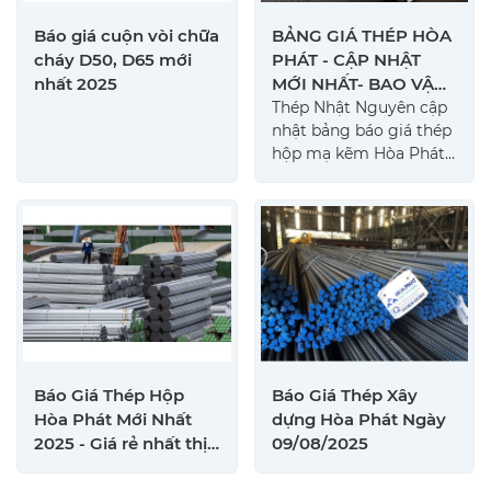
Báo giá cuộn vòi chữa
BẢNG GIÁ THÉP HÒA
cháy D50, D65 mới
PHÁT - CẬP NHẬT
nhất 2025
MỚI NHẤT- BAO VẬN
CHUYỂN
Thép Nhật Nguyên cập
nhật bảng báo giá thép
hộp mạ kẽm Hòa Phát
hôm nay nhanh chóng,
giá cạnh tranh, hỗ trợ
vận chuyển tận nơi cho
mọi công trình lớn nhỏ.
Báo Giá Thép Hộp
Báo Giá Thép Xây
Hòa Phát Mới Nhất
dựng Hòa Phát Ngày
2025 - Giá rẻ nhất thị
09/08/2025
trường - Bao Vận