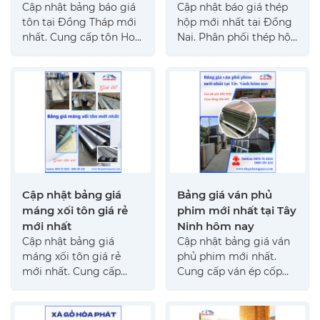
Cập nhật bảng báo giá
Cập nhật báo giá thép
tôn tại Đồng Tháp mới
hộp mới nhất tại Đồng
nhất. Cung cấp tôn Hoa
Nai. Phân phối thép hộp
Sen chính hãng, đa
chữ nhật, thép hộp
dạng quy cách, giá gốc
vuông chất lượng cao,
tại nhà máy, hỗ trợ cắt
giá tốt nhất tại Đồng
theo yêu cầu, giao hàng
Nai
tận chân công trình.
Cập nhật bảng giá
Bảng giá ván phủ
máng xối tôn giá rẻ
phim mới nhất tại Tây
mới nhất
Ninh hôm nay
Cập nhật bảng giá
Cập nhật bảng giá ván
máng xối tôn giá rẻ
phủ phim mới nhất.
mới nhất. Cung cấp
Cung cấp ván ép cốp
máng xối tôn chất
pha phủ phim giá rẻ tại
lượng cao cho công
Tây Ninh, chất lượng
trình xây dựng, giao
cao, uy tín và giao hàng