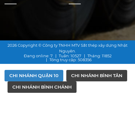
2026 Copyright © Công ty TNHH MTV Sắt thép xây dựng Nhật
Nguyên.
Đang online
: 7
Tuần
: 10527
Tháng
: 11852
Tổng truy cập
: 508356
CHI NHÁNH QUẬN 10
CHI NHÁNH BÌNH TÂN
CHI NHÁNH BÌNH CHÁNH