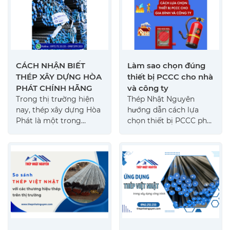
nhanh, giá tốt.
CÁCH NHẬN BIẾT
Làm sao chọn đúng
THÉP XÂY DỰNG HÒA
thiết bị PCCC cho nhà
PHÁT CHÍNH HÃNG
và công ty
Trong thị trường hiện
Thép Nhật Nguyên
nay, thép xây dựng Hòa
hướng dẫn cách lựa
Phát là một trong
chọn thiết bị PCCC phù
những vật liệu xây
hợp với từng loại công
dựng được sử dụng
trình: nhà ở, nhà xưởng,
rộng rãi nhất tại Việt
tòa nhà, văn phòng...
Nam. Nhờ vị thế dẫn
đầu ngành thép tại Việt
Nam với uy tín chất
lượng và khả năng đáp
ứng tốt các yêu cầu kỹ
thuật Thép Hòa Phát là
một thương hiệu lớn