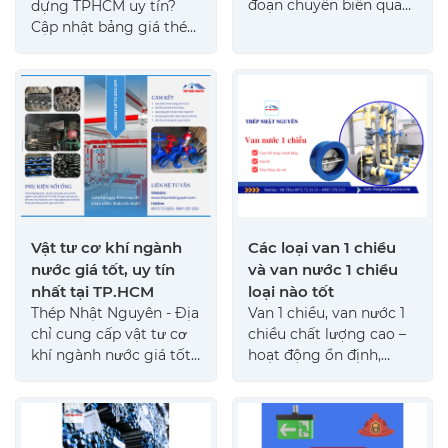
đoạn chuyển biến quan
dựng TPHCM uy tín?
trọng sau nhiều năm
Cập nhật bảng giá thép
biến động mạnh của
Hòa Phát, Việt Nhật,
kinh tế toàn cầu. Dự
Pomina mới nhất. Giao
báo thị trường sắt thép
hàng nhanh, giá tốt cho
2026 cho thấy xu hướng
công trình 0972 72 3333
phục hồi rõ rệt nhờ sự
tăng trưởng của đầu tư
công, xây dựng dân
dụng và hoạt động sản
xuất công nghiệp.
Vật tư cơ khí ngành
Các loại van 1 chiều
nước giá tốt, uy tín
và van nước 1 chiều
nhất tại TP.HCM
loại nào tốt
Thép Nhật Nguyên - Địa
Van 1 chiều, van nước 1
chỉ cung cấp vật tư cơ
chiều chất lượng cao –
khí ngành nước giá tốt
hoạt động ổn định,
tại TP.HCM. Chuyên các
ngăn dòng chảy ngược
loại phụ kiện ren, hàn,
hiệu quả, giá tốt tại
mặt bích, van công
Thép Nhật Nguyên.
nghiệp đạt chuẩn, giao