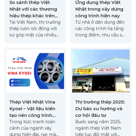
So sánh thép Việt
Ứng dụng thép Việt
được nhiều nhà thầu tin
Nhật với các thương
Nhật trong xây dựng
dùng. Tuy nhiên, việc
hiệu thép khác trên
công trình hiện nay
phân biệt thép Hòa
thị trường
Tại Việt Nam, thị trường
Từ nhà ở dân dụng đến
Phát thật – giả lại là vấn
thép luôn sôi động với
các công trình hạ tầng
đề đáng lo ngại bởi
sự góp mặt của nhiều
trọng điểm, nhu cầu sử
hàng giả, hàng nhái có
ông lớn, từ những
dụng vật liệu xây dựng
thể làm ảnh hưởng đến
thương hiệu nội địa có
đạt chuẩn, chất lượng
chất lượng công trình.
thâm niên đến các tập
ngày càng tăng cao.
Bài viết dưới đây Thép
đoàn quốc tế. Trong
Trong bối cảnh đó, các
Nhật Nguyên sẽ hướng
bức tranh đa dạng đó,
dòng sản phẩm thép
dẫn bạn cách nhận biết
Thép Việt Nhật là
Việt Nhật trở thành lựa
thép xây dựng Hòa
thương hiệu hàng đầu,
chọn hàng đầu nhờ khả
Phát chính hãng chi tiết
gắn liền với chất lượng
năng đáp ứng đồng
và chính xác nhất.
và sự tin cậy.
thời các tiêu chí gồm
độ bền, tính ổn định và
Thép Việt Nhật Vina
Thị trường thép 2025:
uy tín thương hiệu.
Kyoei – Vật liệu kiến
Dự báo xu hướng và
Trong bài viết sau đây,
tạo nên công trình
cơ hội đầu tư
hãy cùng Sắt Thép Xây
bền vững
Trong bức tranh toàn
Bước sang năm 2025,
Dựng Nhật Nguyên tìm
cảnh của ngành xây
ngành thép Việt Nam
hiểu về ứng dụng thép
dựng hiện đại, nơi mà
tiếp tục đối mặt với