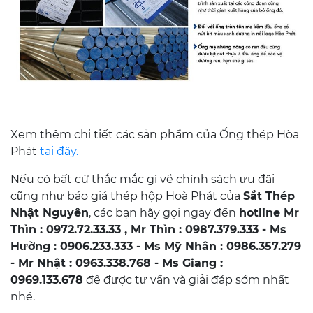
Xem thêm chi tiết các sản phẩm của Ống thép Hòa
Phát
tại đây.
Nếu có bất cứ thắc mắc gì về chính sách ưu đãi
cũng như báo giá thép hộp Hoà Phát của
Sắt Thép
Nhật Nguyên
, các bạn hãy gọi ngay đến
hotline Mr
Thìn : 0972.72.33.33 , Mr Thìn : 0987.379.333 - Ms
Hường : 0906.233.333 - Ms Mỹ Nhân : 0986.357.279
- Mr Nhật : 0963.338.768 - Ms Giang :
0969.133.678
để được tư vấn và giải đáp sớm nhất
nhé.