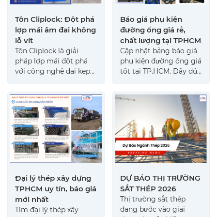
Tôn Cliplock: Đột phá
Báo giá phụ kiện
lợp mái âm đai không
đường ống giá rẻ,
lỗ vít
chất lượng tại TPHCM
Tôn Cliplock là giải
Cập nhật bảng báo giá
pháp lợp mái đột phá
phụ kiện đường ống giá
với công nghệ đai kẹp
tốt tại TP.HCM. Đầy đủ
đai âm không lỗ vít. Sản
phụ kiện hàn, mặt bích,
phẩm đáp ứng độ bền
van công nghiệp, phụ
cao, chống rò rỉ nước
kiện ren chất lượng cao,
tuyệt đối cho công
giao hàng nhanh tận
trình.
công trình 0972 72 3333
Đại lý thép xây dựng
DỰ BÁO THỊ TRƯỜNG
TPHCM uy tín, báo giá
SẮT THÉP 2026
mới nhất
Thị trường sắt thép
đang bước vào giai
Tìm đại lý thép xây